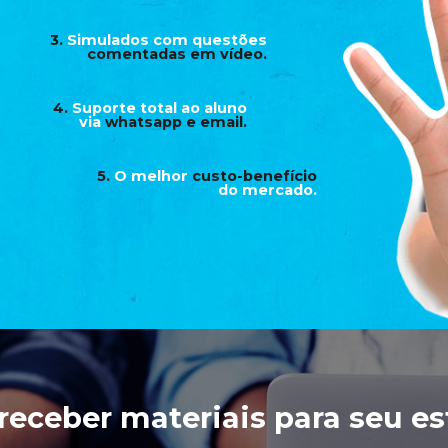
3.
Simulados com questões
comentadas em vídeo.
4.
Suporte total ao aluno
via
whatsapp e email.
5.
O melhor
custo-benefício
do mercado.
receber materiais para seu e