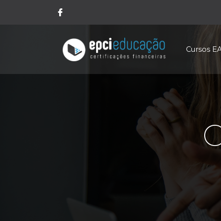
Cursos E
C