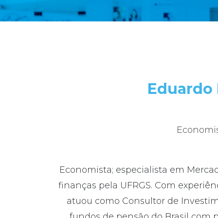
Eduardo 
Economis
Economista; especialista em Merca
finanças pela UFRGS. Com experiênc
atuou como Consultor de Investi
fundos de pensão do Brasil com pa