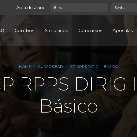
Área do aluno
AD
Combos
Simulados
Concursos
Apostilas
HOME
CURSOS EAD
CP RPPS DIRIG I - BÁSICO
P RPPS DIRIG I
Básico